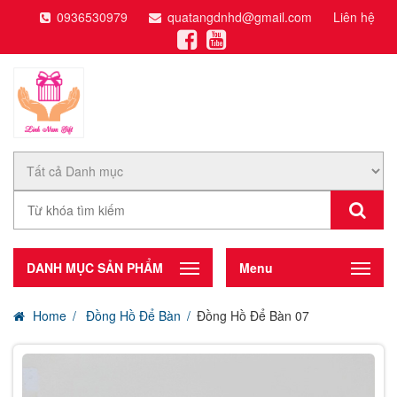
0936530979
quatangdnhd@gmail.com
Liên hệ
DANH MỤC SẢN PHẨM
Menu
Home
Đồng Hồ Để Bàn
Đồng Hồ Để Bàn 07