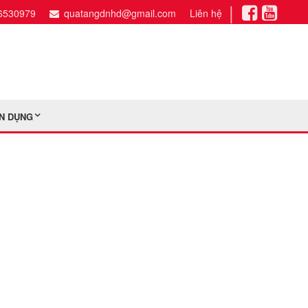
|
6530979
quatangdnhd@gmail.com
Liên hệ
N DỤNG