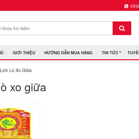
093
HỦ
GIỚI THIỆU
HƯỚNG DẪN MUA HÀNG
TIN TỨC
TUYỂ
Lịch Lò Xo Giữa
lò xo giữa