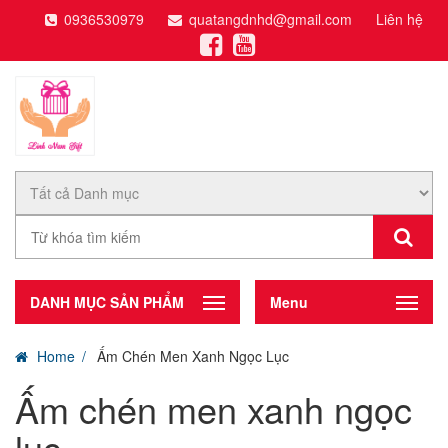
0936530979
quatangdnhd@gmail.com
Liên hệ
DANH MỤC SẢN PHẨM
Menu
Home
Ấm Chén Men Xanh Ngọc Lục
Ấm chén men xanh ngọc
lục