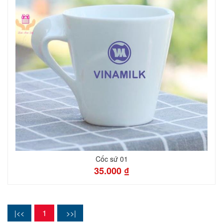
Cốc sứ 01
35.000 ₫
1