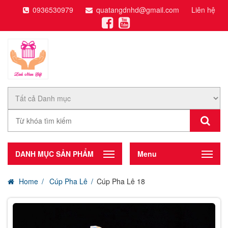
0936530979
quatangdnhd@gmail.com
Liên hệ
DANH MỤC SẢN PHẨM
Menu
Home
Cúp Pha Lê
Cúp Pha Lê 18