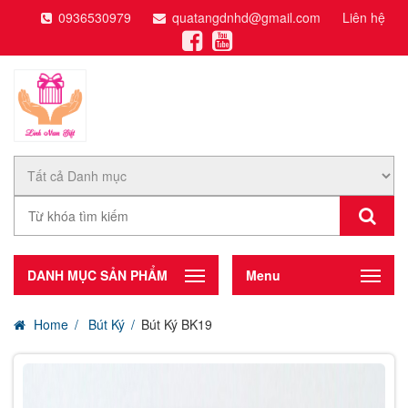
0936530979
quatangdnhd@gmail.com
Liên hệ
DANH MỤC SẢN PHẨM
Menu
Home
Bút Ký
Bút Ký BK19