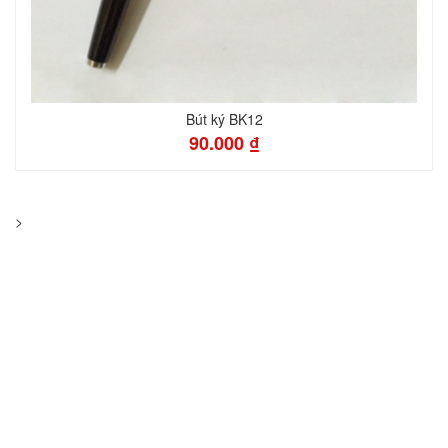
Bút ký BK12
90.000 ₫
>