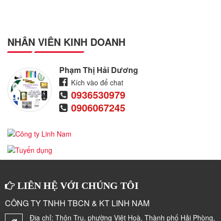
NHÂN VIÊN KINH DOANH
Phạm Thị Hải Dương
Kích vào để chat
0936530979
0906067245
LIÊN HỆ VỚI CHÚNG TÔI
CÔNG TY TNHH TBCN & KT LINH NAM
Địa chỉ:
Thôn Trụ, phường Việt Hoà, Thành phố Hải Phòng,