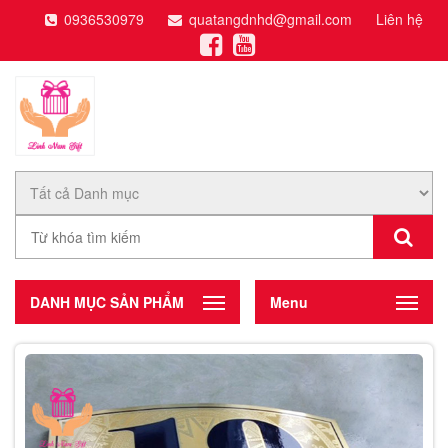
0936530979
quatangdnhd@gmail.com
Liên hệ
DANH MỤC SẢN PHẨM
Menu